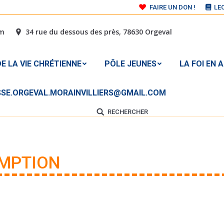
FAIRE UN DON !
LE
 DE LA VIE CHRÉTIENNE
PÔLE JEUNES
LA FOI E
om
34 rue du dessous des près, 78630 Orgeval
À L’ADRESSE MAIL : PAROISSE.ORGEVAL.MORAINVILLIER
E LA VIE CHRÉTIENNE
PÔLE JEUNES
LA FOI EN 
ISSE.ORGEVAL.MORAINVILLIERS@GMAIL.COM
RECHERCHER
Search:
OMPTION
Vous êtes ici 