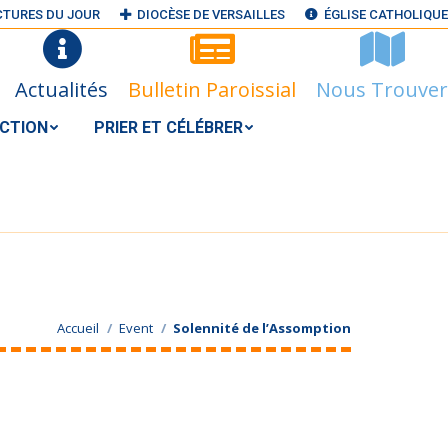
CTURES DU JOUR
DIOCÈSE DE VERSAILLES
ÉGLISE CATHOLIQUE
N ACTION
PRIER ET CÉLÉBRER
RECHERCHER
Search:
Actualités
Bulletin Paroissial
Nous Trouver
S@GMAIL.COM
ACTION
PRIER ET CÉLÉBRER
:
Accueil
Event
Solennité de l’Assomption