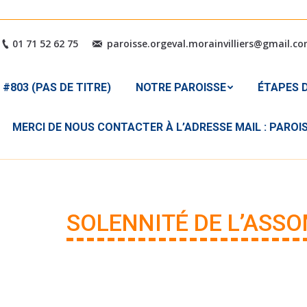
#803 (PAS DE TITRE)
NOTRE PAROISSE
ÉTAPES
01 71 52 62 75
paroisse.orgeval.morainvilliers@gmail.c
MERCI DE NOUS CONTACTER 
#803 (PAS DE TITRE)
NOTRE PAROISSE
ÉTAPES D
MERCI DE NOUS CONTACTER À L’ADRESSE MAIL : PARO
SOLENNITÉ DE L’ASS