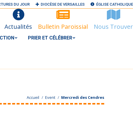
CTURES DU JOUR
DIOCÈSE DE VERSAILLES
ÉGLISE CATHOLIQUE
N ACTION
PRIER ET CÉLÉBRER
RECHERCHER
Search:
Actualités
Bulletin Paroissial
Nous Trouver
S@GMAIL.COM
ACTION
PRIER ET CÉLÉBRER
Accueil
Event
Mercredi des Cendres