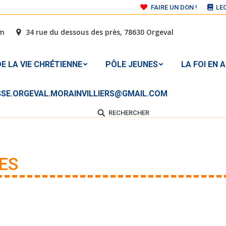
FAIRE UN DON !
LE
 DE LA VIE CHRÉTIENNE
PÔLE JEUNES
LA FOI E
om
34 rue du dessous des près, 78630 Orgeval
À L’ADRESSE MAIL : PAROISSE.ORGEVAL.MORAINVILLIER
E LA VIE CHRÉTIENNE
PÔLE JEUNES
LA FOI EN 
ISSE.ORGEVAL.MORAINVILLIERS@GMAIL.COM
RECHERCHER
Search:
ES
Vous êtes ici :