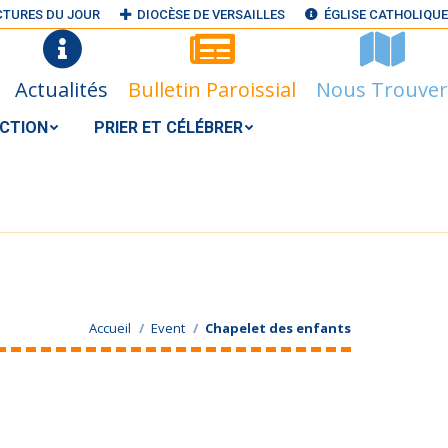
CTURES DU JOUR
DIOCÈSE DE VERSAILLES
ÉGLISE CATHOLIQUE
N ACTION
PRIER ET CÉLÉBRER
RECHERCHER
Search:
Actualités
Bulletin Paroissial
Nous Trouver
S@GMAIL.COM
ACTION
PRIER ET CÉLÉBRER
Accueil
Event
Chapelet des enfants