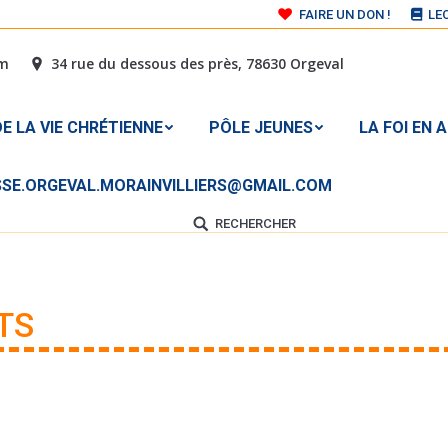
FAIRE UN DON !
LE
 DE LA VIE CHRÉTIENNE
PÔLE JEUNES
LA FOI E
om
34 rue du dessous des près, 78630 Orgeval
À L’ADRESSE MAIL : PAROISSE.ORGEVAL.MORAINVILLIER
E LA VIE CHRÉTIENNE
PÔLE JEUNES
LA FOI EN 
ISSE.ORGEVAL.MORAINVILLIERS@GMAIL.COM
RECHERCHER
Search:
TS
Vous êtes ici :