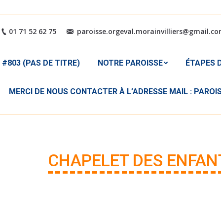
#803 (PAS DE TITRE)
NOTRE PAROISSE
ÉTAPES
01 71 52 62 75
paroisse.orgeval.morainvilliers@gmail.c
MERCI DE NOUS CONTACTER 
#803 (PAS DE TITRE)
NOTRE PAROISSE
ÉTAPES D
MERCI DE NOUS CONTACTER À L’ADRESSE MAIL : PARO
CHAPELET DES ENFAN