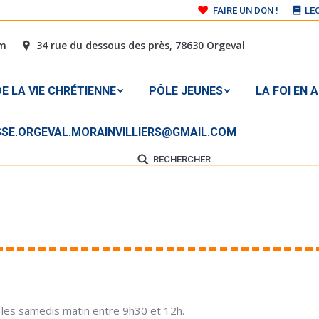
FAIRE UN DON !
LE
 DE LA VIE CHRÉTIENNE
PÔLE JEUNES
LA FOI E
om
34 rue du dessous des près, 78630 Orgeval
À L’ADRESSE MAIL : PAROISSE.ORGEVAL.MORAINVILLIER
E LA VIE CHRÉTIENNE
PÔLE JEUNES
LA FOI EN 
ISSE.ORGEVAL.MORAINVILLIERS@GMAIL.COM
RECHERCHER
Search:
Vous êtes ici :
 les samedis matin entre 9h30 et 12h.