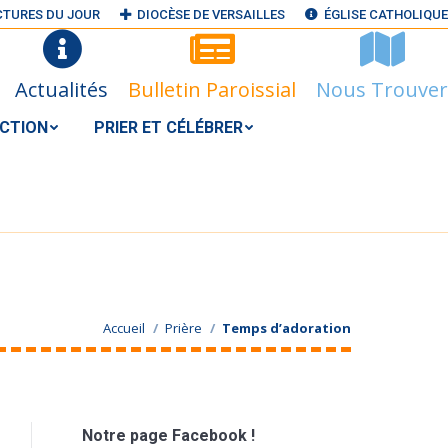
CTURES DU JOUR
DIOCÈSE DE VERSAILLES
ÉGLISE CATHOLIQUE
N ACTION
PRIER ET CÉLÉBRER
RECHERCHER
Search:
Actualités
Bulletin Paroissial
Nous Trouver
S@GMAIL.COM
ACTION
PRIER ET CÉLÉBRER
Accueil
Prière
Temps d’adoration
Notre page Facebook !