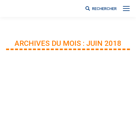
RECHERCHER
Search:
ARCHIVES DU MOIS :
JUIN 2018
Vous êtes ici :
5 nouveaux prêtres!
Non classé
Par
Claire-Marie Ginet
27 juin 2018
Laisser un commentaire
La cathédrale, débordante de fidèles a vibré au son
des cantiques ; une ferveur portée par l’ensemble
des prêtres du Presbyterium. Quelques