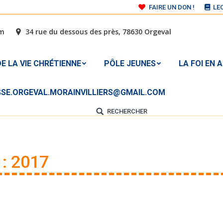
FAIRE UN DON !
LE
 DE LA VIE CHRÉTIENNE
PÔLE JEUNES
LA FOI E
om
34 rue du dessous des près, 78630 Orgeval
À L’ADRESSE MAIL : PAROISSE.ORGEVAL.MORAINVILLIER
E LA VIE CHRÉTIENNE
PÔLE JEUNES
LA FOI EN 
ISSE.ORGEVAL.MORAINVILLIERS@GMAIL.COM
RECHERCHER
Search:
 :
2017