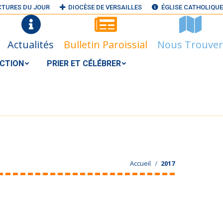
CTURES DU JOUR
DIOCÈSE DE VERSAILLES
ÉGLISE CATHOLIQUE
N ACTION
PRIER ET CÉLÉBRER
RECHERCHER
Search:
Actualités
Bulletin Paroissial
Nous Trouver
S@GMAIL.COM
ACTION
PRIER ET CÉLÉBRER
Vous êtes ici :
Accueil
2017